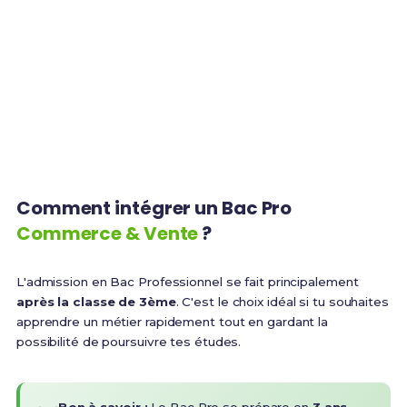
3 ans
Top 3
Durée de la formation
Secteur qui recrute
+ Primes
BTS MCO
Rémunération variable
Poursuite d'études
Comment intégrer un Bac Pro
Commerce & Vente
?
L'admission en Bac Professionnel se fait principalement
après la classe de 3ème
. C'est le choix idéal si tu souhaites
apprendre un métier rapidement tout en gardant la
possibilité de poursuivre tes études.