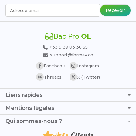
Recevoir
Adresse email
Bac Pro
OL
+33 9 39 03 36 55
support@formav.co
Facebook
Instagram
Threads
X (Twitter)
Liens rapides
Page d'accueil
Mentions légales
Simulateur de notes
C.G.V. - C.G.U.
Qui sommes-nous ?
Trouver son stage
Politique de confidentialité
Trouver son alternance
Avis
Clients
Je suis Lucie et, avec Julien, nous mettons toute notre