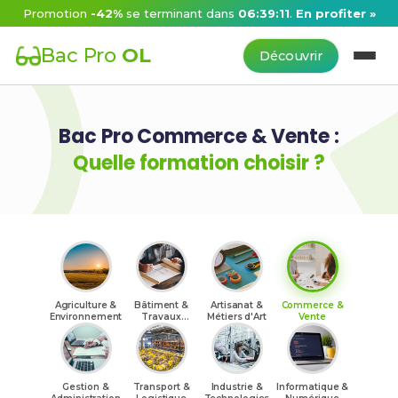
Promotion
-42%
se terminant dans
06:39:10
.
En profiter »
Bac Pro
OL
Découvrir
Bac Pro Commerce & Vente :
Quelle formation choisir ?
Agriculture &
Bâtiment &
Artisanat &
Commerce &
Environnement
Travaux
Métiers d'Art
Vente
Publics
Gestion &
Transport &
Industrie &
Informatique &