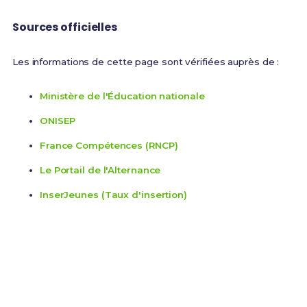
Sources officielles
Les informations de cette page sont vérifiées auprès de :
Ministère de l'Éducation nationale
ONISEP
France Compétences (RNCP)
Le Portail de l'Alternance
InserJeunes (Taux d'insertion)
Prêt(e) à réviser ?
Accède à nos Fiches de Révision complètes pour
réussir ton Bac Pro OL et assure ta réussite dans le
secteur Commerce & Vente.