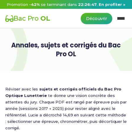
Promotion
-42%
se terminant dans
22:26:47
.
En profiter »
Bac Pro
OL
Découvrir
Annales, sujets et corrigés du Bac
Pro OL
Réviser avec les
sujets et corrigés officiels du Bac Pro
Optique Lunetterie
te donne une vision concrète des
attentes du jury. Chaque PDF est rangé par épreuve puis par
année (sessions 2017 → 2025) pour rester aligné avec le
référentiel. Lucie a décroché 14,69 en suivant cette méthode
: sélectionner une épreuve, chronométrer, puis décortiquer le
corrigé.